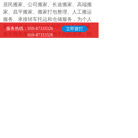
居民搬家、公司搬家、长途搬家、高端搬
家、昌平搬家、搬家打包整理、人工搬运
服务、承接轿车托运和仓储服务，为个人
和公司提供1-100m³各种尺寸的仓储空间，
服务热线：010-87333326
立即拨打
有不同高度的仓库满足您不同的需求。同
010-87333326
时提供：纸箱、气泡膜、封箱带、防潮袋
等包装材料。包装、运输和入仓您只需一
个电话即可轻松搞定。
小红帽成功搬家
服务特色:
免费上门勘察评估报价,量身定制DIY搬家
方案。
物品全包装、无裸搬,保证物品安全,做到
100%无风险。
准时、高效、包装、搬运、仓储、涉外、
专业的一站式全方位贴心服务。
颠覆传统搬家模式,无需动手、轻松入住体
验国际化搬家服务。
精品搬家流程
A 联系我们